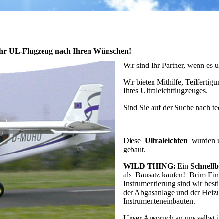
ren Ihr UL-Flugzeug nach Ihren Wünschen!
Wir sind Ihr Partner, wenn es
Wir bieten Mithilfe, Teilfert
Ihres Ultraleichtflugzeuges.
Sind Sie auf der Suche nach t
Diese
Ultraleichten
wurden u
gebaut.
WILD THING:
Ein
Schnellb
als Bausatz kaufen! Beim Ein
Instrumentierung sind wir best
der Abgasanlage und der Heiz
Instrumenteneinbauten.
Unser Anspruch an uns selbst is