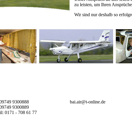
zu leisten, um Ihren Ansprüch
Wir sind nur deshalb so erfolgr
 09749 9300888
bai.air@t-online.de
 09749 9300889
l: 0171 - 708 61 77