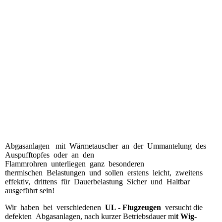
Abgasanlagen-UL-Bau
Abgasanlagen-UL-Bau2
Abgasanlagen mit Wärmetauscher an der Ummantelung des
Auspufftopfes oder an den
Flammrohren unterliegen ganz besonderen
thermischen Belastungen und sollen erstens leicht, zweitens
effektiv, drittens für Dauerbelastung Sicher und Haltbar
ausgeführt sein!
Wir haben bei verschiedenen
UL - Flugzeugen
versucht die
defekten Abgasanlagen, nach kurzer Betriebsdauer mi
t Wig-